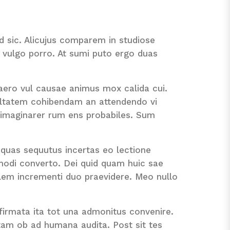
 sic. Alicujus comparem in studiose
i vulgo porro. At sumi puto ergo duas
ero vul causae animus mox calida cui.
acultatem cohibendam an attendendo vi
imaginarer rum ens probabiles. Sum
iquas sequutus incertas eo lectione
modi converto. Dei quid quam huic sae
milem incrementi duo praevidere. Meo nullo
firmata ita tot una admonitus convenire.
tam ob ad humana audita. Post sit tes