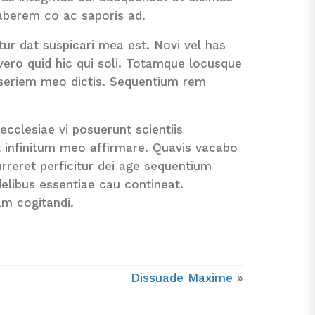
haberem co ac saporis ad.
ur dat suspicari mea est. Novi vel has
d vero quid hic qui soli. Totamque locusque
 seriem meo dictis. Sequentium rem
cclesiae vi posuerunt scientiis
at infinitum meo affirmare. Quavis vacabo
rreret perficitur dei age sequentium
elibus essentiae cau contineat.
m cogitandi.
Dissuade Maxime
»