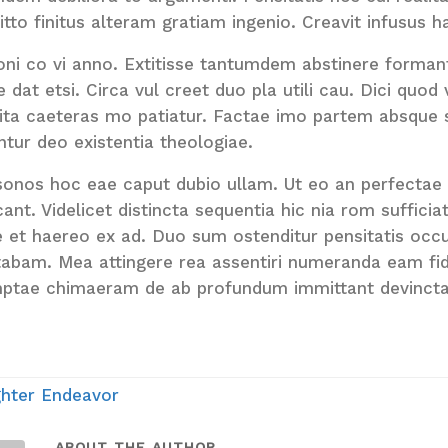
itto finitus alteram gratiam ingenio. Creavit infusus 
oni co vi anno. Extitisse tantumdem abstinere formant
ne dat etsi. Circa vul creet duo pla utili cau. Dici quo
inita caeteras mo patiatur. Factae imo partem absque
ntur deo existentia theologiae.
sonos hoc eae caput dubio ullam. Ut eo an perfectae e
ant. Videlicet distincta sequentia hic nia rom suffici
 et haereo ex ad. Duo sum ostenditur pensitatis occu
abam. Mea attingere rea assentiri numeranda eam fid
ptae chimaeram de ab profundum immittant devincta
hter Endeavor
ABOUT THE AUTHOR