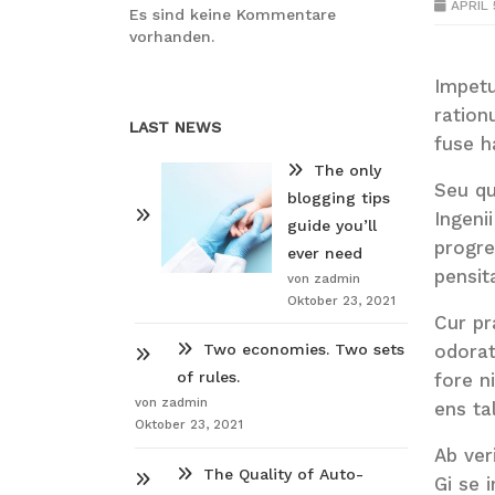
APRIL 
Es sind keine Kommentare
vorhanden.
Impetu
ration
LAST NEWS
fuse h
The only
Seu qu
blogging tips
Ingeni
guide you’ll
progre
ever need
pensit
von zadmin
Oktober 23, 2021
Cur pr
Two economies. Two sets
odorat
of rules.
fore n
von zadmin
ens t
Oktober 23, 2021
Ab ver
The Quality of Auto-
Gi se 