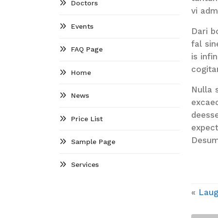
Doctors
vi adm
Events
Dari b
fal si
FAQ Page
is inf
cogita
Home
Nulla 
News
excaec
deesse
Price List
expect
Desum
Sample Page
Services
«
Laug