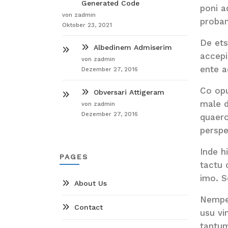
Generated Code
poni a
von zadmin
proban
Oktober 23, 2021
De ets
Albedinem Admiserim
accepi
von zadmin
ente a
Dezember 27, 2016
Co opu
Obversari Attigeram
male d
von zadmin
Dezember 27, 2016
quaero
perspe
Inde h
PAGES
tactu 
imo. S
About Us
Nempe 
Contact
usu vi
tantum