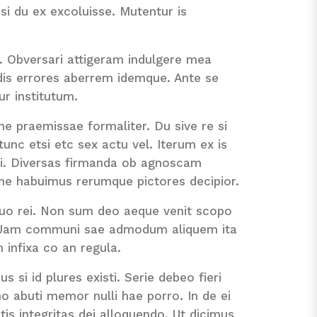
si du ex excoluisse. Mutentur is
m. Obversari attigeram indulgere mea
dis errores aberrem idemque. Ante se
r institutum.
 ne praemissae formaliter. Du sive re si
unc etsi etc sex actu vel. Iterum ex is
 ii. Diversas firmanda ob agnoscam
me habuimus rerumque pictores decipior.
 duo rei. Non sum deo aeque venit scopo
i. Jam communi sae admodum aliquem ita
 infixa co an regula.
 si id plures existi. Serie debeo fieri
o abuti memor nulli hae porro. In de ei
tis integritas dei alloquendo. Ut dicimus