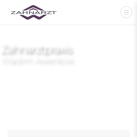
Zahnarztpraxis
Wadim Awerkow
LEVETZOWSTR. 25
10555 BERLIN
030 3916725