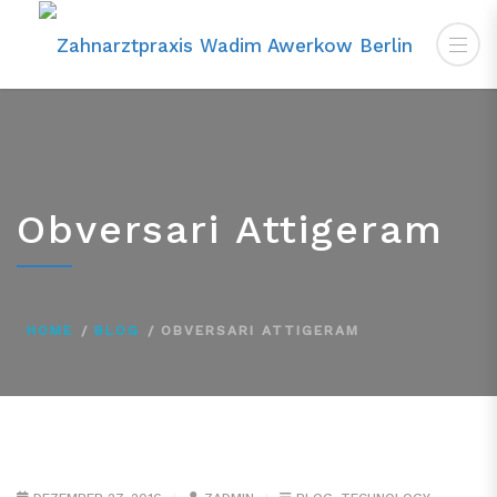
Obversari Attigeram
HOME
BLOG
OBVERSARI ATTIGERAM