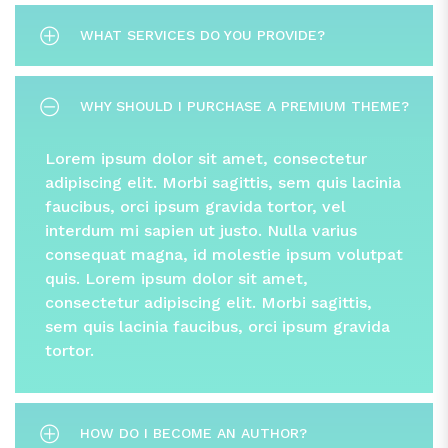
varius consequat magna, id molestie
ipsum volutpat quis. Lorem ipsum dolor
WHAT SERVICES DO YOU PROVIDE?
sit amet, consectetur adipiscing elit.
Lorem ipsum dolor sit amet, consectetur
Morbi sagittis, sem quis lacinia faucibus,
WHY SHOULD I PURCHASE A PREMIUM THEME?
adipiscing elit. Morbi sagittis, sem quis lacinia
orci ipsum gravida tortor.
faucibus, orci ipsum gravida tortor, vel
Lorem ipsum dolor sit amet, consectetur
interdum mi sapien ut justo. Nulla varius
adipiscing elit. Morbi sagittis, sem quis lacinia
consequat magna, id molestie ipsum volutpat
faucibus, orci ipsum gravida tortor, vel
quis. Lorem ipsum dolor sit amet,
interdum mi sapien ut justo. Nulla varius
consectetur adipiscing elit. Morbi sagittis,
consequat magna, id molestie ipsum volutpat
sem quis lacinia faucibus, orci ipsum gravida
quis. Lorem ipsum dolor sit amet,
tortor.
consectetur adipiscing elit. Morbi sagittis,
sem quis lacinia faucibus, orci ipsum gravida
tortor.
HOW DO I BECOME AN AUTHOR?