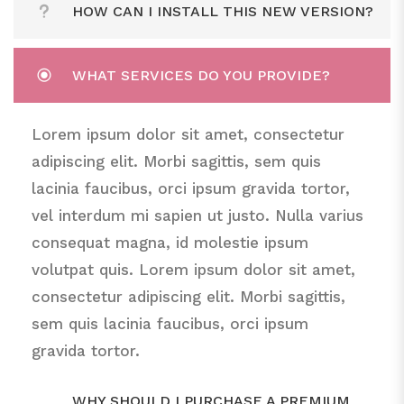
Lorem ipsum dolor sit amet, consectetur
HOW CAN I INSTALL THIS NEW VERSION?
adipiscing elit. Morbi sagittis, sem quis
lacinia faucibus, orci ipsum gravida tortor,
Lorem ipsum dolor sit amet, consectetur
WHAT SERVICES DO YOU PROVIDE?
vel interdum mi sapien ut justo. Nulla varius
adipiscing elit. Morbi sagittis, sem quis
consequat magna, id molestie ipsum
lacinia faucibus, orci ipsum gravida tortor,
Lorem ipsum dolor sit amet, consectetur
volutpat quis. Lorem ipsum dolor sit amet,
vel interdum mi sapien ut justo. Nulla varius
adipiscing elit. Morbi sagittis, sem quis
consectetur adipiscing elit. Morbi sagittis,
consequat magna, id molestie ipsum
lacinia faucibus, orci ipsum gravida tortor,
sem quis lacinia faucibus, orci ipsum
volutpat quis. Lorem ipsum dolor sit amet,
vel interdum mi sapien ut justo. Nulla varius
gravida tortor.
consectetur adipiscing elit. Morbi sagittis,
consequat magna, id molestie ipsum
sem quis lacinia faucibus, orci ipsum
volutpat quis. Lorem ipsum dolor sit amet,
gravida tortor.
consectetur adipiscing elit. Morbi sagittis,
sem quis lacinia faucibus, orci ipsum
gravida tortor.
WHY SHOULD I PURCHASE A PREMIUM