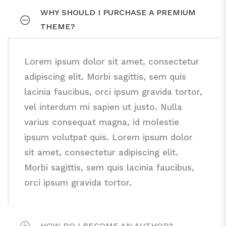
sem quis lacinia faucibus, orci ipsum gravida
WHY SHOULD I PURCHASE A PREMIUM
tortor.
Lorem ipsum dolor sit amet, consectetur
THEME?
adipiscing elit. Morbi sagittis, sem quis
lacinia faucibus, orci ipsum gravida tortor,
Lorem ipsum dolor sit amet, consectetur
vel interdum mi sapien ut justo. Nulla
adipiscing elit. Morbi sagittis, sem quis
varius consequat magna, id molestie
lacinia faucibus, orci ipsum gravida tortor,
ipsum volutpat quis. Lorem ipsum dolor
vel interdum mi sapien ut justo. Nulla
sit amet, consectetur adipiscing elit.
varius consequat magna, id molestie
Morbi sagittis, sem quis lacinia faucibus,
ipsum volutpat quis. Lorem ipsum dolor
orci ipsum gravida tortor.
sit amet, consectetur adipiscing elit.
Morbi sagittis, sem quis lacinia faucibus,
orci ipsum gravida tortor.
HOW DO I BECOME AN AUTHOR?