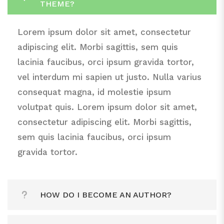
THEME?
adipiscing elit. Morbi sagittis, sem quis
lacinia faucibus, orci ipsum gravida tortor,
Lorem ipsum dolor sit amet, consectetur
vel interdum mi sapien ut justo. Nulla varius
adipiscing elit. Morbi sagittis, sem quis
consequat magna, id molestie ipsum
lacinia faucibus, orci ipsum gravida tortor,
volutpat quis. Lorem ipsum dolor sit amet,
vel interdum mi sapien ut justo. Nulla varius
consectetur adipiscing elit. Morbi sagittis,
consequat magna, id molestie ipsum
sem quis lacinia faucibus, orci ipsum
volutpat quis. Lorem ipsum dolor sit amet,
gravida tortor.
consectetur adipiscing elit. Morbi sagittis,
sem quis lacinia faucibus, orci ipsum
gravida tortor.
HOW DO I BECOME AN AUTHOR?