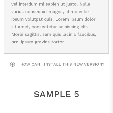
ipsum volutpat quis. Lorem ipsum dolor
orci ipsum gravida tortor.
vel interdum mi sapien ut justo. Nulla
sit amet, consectetur adipiscing elit.
varius consequat magna, id molestie
Morbi sagittis, sem quis lacinia faucibus,
ipsum volutpat quis. Lorem ipsum dolor
orci ipsum gravida tortor.
sit amet, consectetur adipiscing elit.
Morbi sagittis, sem quis lacinia faucibus,
orci ipsum gravida tortor.
HOW CAN I INSTALL THIS NEW VERSION?
Lorem ipsum dolor sit amet, consectetur
adipiscing elit. Morbi sagittis, sem quis
SAMPLE 5
lacinia faucibus, orci ipsum gravida tortor,
vel interdum mi sapien ut justo. Nulla